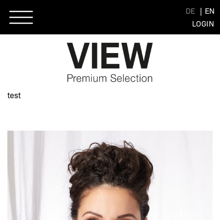
Skip
DE
EN
to
LOGIN
content
test