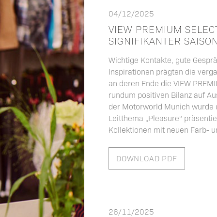
04/12/2025
VIEW PREMIUM SELECT
SIGNIFIKANTER SAISO
Wichtige Kontakte, gute Gespr
Inspirationen prägten die ver
an deren Ende die VIEW PREMI
rundum positiven Bilanz auf Au
der Motorworld Munich wurde d
Leitthema „Pleasure“ präsenti
Kollektionen mit neuen Farb- u
DOWNLOAD PDF
26/11/2025